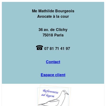
Aller
au
Me Mathilde Bourgeois
contenu
Avocate à la cour
36 av. de Clichy
75018 Paris
07 81 71 41 97
Contact
Espace client