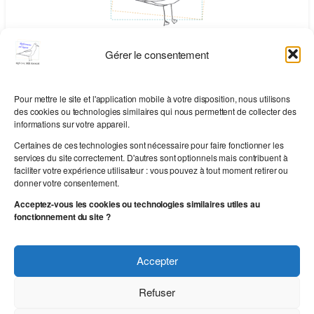
Gérer le consentement
Horaires d’ouverture :
du lundi au vendredi : 9h00 à 12h00
14h00 à 19h00
Pour mettre le site et l'application mobile à votre disposition, nous utilisons
des cookies ou technologies similaires qui nous permettent de collecter des
informations sur votre appareil.
Certaines de ces technologies sont nécessaire pour faire fonctionner les
services du site correctement. D'autres sont optionnels mais contribuent à
Pour réinitialiser votre mot de passe, veuillez
faciliter votre expérience utilisateur : vous pouvez à tout moment retirer ou
saisir votre adresse de messagerie ou votre
donner votre consentement.
identifiant ci-dessous.
Acceptez-vous les cookies ou technologies similaires utiles au
fonctionnement du site ?
Accepter
Refuser