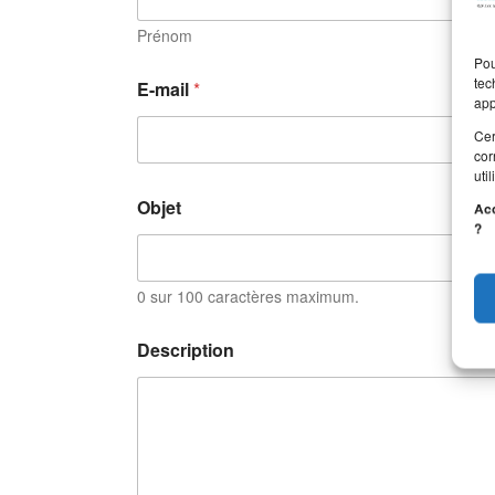
Prénom
Pou
tec
E-mail
*
app
Cer
cor
uti
D
Objet
Acc
e
?
s
c
r
i
0 sur 100 caractères maximum.
p
t
Description
i
o
n
*
*