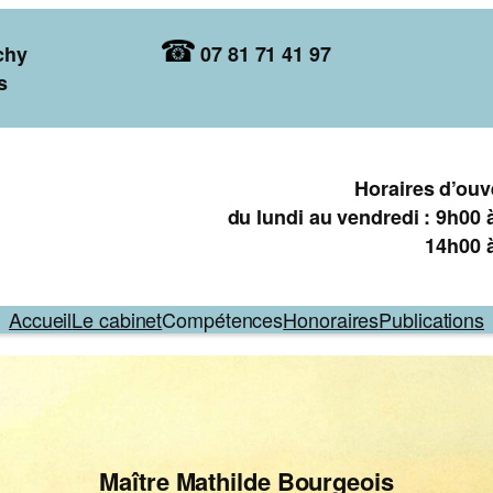
chy
07 81 71 41 97
s
Horaires d’ouv
du lundi au vendredi : 9h00 
14h00 
Accueil
Le cabinet
Compétences
Honoraires
Publications
Maître Mathilde Bourgeois